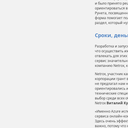
и было принято ре
ориентироваться в
Рунета, посвященно
форма помогает по
раздел, который н
Сроки, день
Разработка и запу
что осуществить их
отвлекать для эти
сервис значительн
компанию Netrox, 
Netrox, участник к
корпорации грант в
не предлагал нам н
ориентировались и
технические специ
выбор среди всех 
Netrox
Виталий Ку
«Именно Azure исп
сервиса онлайн-ко
Здесь очень эффек
важно, потому что 