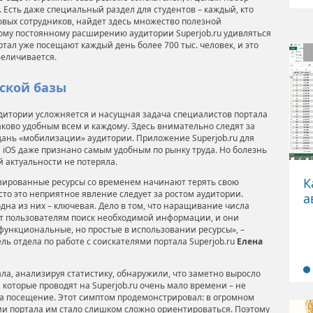
 Есть даже специальный раздел для студентов – каждый, кто
овых сотрудников, найдет здесь множество полезной
му постоянному расширению аудитории Superjob.ru удивляться
ртал уже посещают каждый день более 700 тыс. человек, и это
величивается.
тской базы
удитории усложняется и насущная задача специалистов портала
аково удобным всем и каждому. Здесь внимательно следят за
дань «мобилизации» аудитории. Приложение Superjob.ru для
и iOS даже признано самым удобным по рынку труда. Но болезнь
ей актуальности не потеряла.
К
зированные ресурсы со временем начинают терять свою
сто это неприятное явление следует за ростом аудитории.
а
дна из них – ключевая. Дело в том, что наращивание числа
т пользователям поиск необходимой информации, и они
 функциональные, но простые в использовании ресурсы», –
ль отдела по работе с соискателями портала Superjob.ru
Елена
ла, анализируя статистику, обнаружили, что заметно выросло
 которые проводят на Superjob.ru очень мало времени – не
за посещение. Этот симптом продемонстрировал: в огромном
 портала им стало слишком сложно ориентироваться. Поэтому