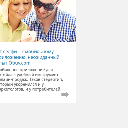
т селфи – к мобильному
риложению: неожиданный
пыт Obuv.com
обильное приложение для
итейла – удобный инструмент
нлайн-продаж. Таков стереотип,
оторый укоренился и у
аркетологов, и у потребителей.