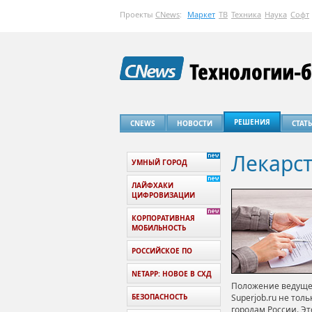
Проекты
CNews
:
Маркет
ТВ
Техника
Наука
Софт
РЕШЕНИЯ
CNEWS
НОВОСТИ
СТАТ
Лекарст
УМНЫЙ ГОРОД
ЛАЙФХАКИ
ЦИФРОВИЗАЦИИ
КОРПОРАТИВНАЯ
МОБИЛЬНОСТЬ
РОССИЙСКОЕ ПО
NETAPP: НОВОЕ В СХД
Положение ведущег
БЕЗОПАСНОСТЬ
Superjob.ru не тол
городам России. Э