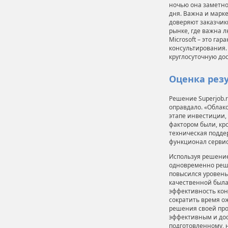
ночью она заметно
дня. Важна и марк
доверяют заказчик
рынке, где важна 
Microsoft – это га
консультирования. 
круглосуточную дос
Оценка рез
Решение Superjob.
оправдало. «Облак
этапе инвестиции,
фактором были, кр
техническая подде
функционал сервис
Используя решение 
одновременно реши
повысился уровень 
качественной была
эффективность кон
сократить время ож
решения своей про
эффективным и дос
подготовленному, 