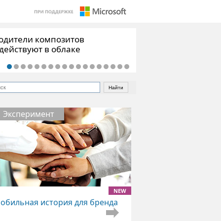
одители композитов
во от болезни роста
действуют в облаке
Эксперимент
NEW
обильная история для бренда