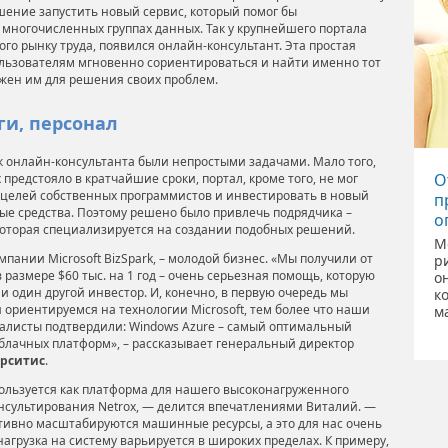
шение запустить новый сервис, который помог бы
 многочисленных группах данных. Так у крупнейшего портала
го рынку труда, появился онлайн-консультант. Эта простая
льзователям мгновенно сориентироваться и найти именно тот
ужен им для решения своих проблем.
ги, персонал
ск онлайн-консультанта были непростыми задачами. Мало того,
О
 предстояло в кратчайшие сроки, портал, кроме того, не мог
х целей собственных программистов и инвестировать в новый
п
ые средства. Поэтому решено было привлечь подрядчика –
о
которая специализируется на создании подобных решений.
М
ампании Microsoft BizSpark, – молодой бизнес. «Мы получили от
р
 размере $60 тыс. на 1 год – очень серьезная помощь, которую
о
и один другой инвестор. И, конечно, в первую очередь мы
к
 ориентируемся на технологии Microsoft, тем более что наши
м
алисты подтвердили: Windows Azure – самый оптимальный
облачных платформ», – рассказывает генеральный директор
рситис
.
ользуется как платформа для нашего высоконагруженного
нсультирования Netrox, — делится впечатлениями Виталий. —
тивно масштабируются машинные ресурсы, а это для нас очень
нагрузка на систему варьируется в широких пределах. К примеру,