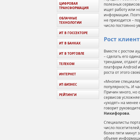
ЦИФРОВАЯ
полезных сервисов.
ТРАНСФОРМАЦИЯ
ищет работу или н
информации. Поэто
ОБЛАЧНЫЕ
не приходится – по
ТЕХНОЛОГИИ
число постоянно у
ИТ В ГОССЕКТОРЕ
Рост клиен
ИТ В БАНКАХ
Вместе с ростом а
ИТ В ТОРГОВЛЕ
– сделать его один
трендами, отдают 
ТЕЛЕКОМ
платформ Android 
роста от этого сво
ИНТЕРНЕТ
«Многие специали
ИТ-БИЗНЕС
популярность. И ча
Причин много, но о
РЕЙТИНГИ
сервисов усложняе
«уходят» на менее
говорит руководите
Никифорова
.
Специалисты порта
число посетителей,
более пяти минут 
объеме информации