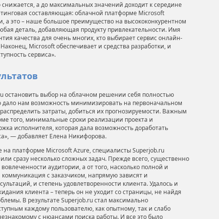
 снижается, а до максимальных значений доходит к середине
етинговая составляющая: облачной платформе Microsoft
и, а это – наше большое преимущество на высококонкурентном
любая деталь, добавляющая продукту привлекательности. Имя
рантия качества для очень многих, кто выбирает сервис онлайн-
Наконец, Microsoft обеспечивает и средства разработки, и
тупность сервиса».
ультатов
ru остановить выбор на облачном решении себя полностью
о дало нам возможность минимизировать на первоначальном
 распределить затраты, добиться их прогнозируемости. Важным
оме того, минимальные сроки реализации проекта и
ржка исполнителя, которая дала возможность доработать
а», — добавляет Елена Никифорова.
на платформе Microsoft Azure, специалисты Superjob.ru
ли сразу несколько сложных задач. Прежде всего, существенно
вовлеченности аудитории, а от того, насколько полной и
 коммуникация с заказчиком, напрямую зависят и
сультаций, и степень удовлетворенности клиента. Удалось и
идания клиента – теперь он не уходит со страницы, не найдя
блемы. В результате Superjob.ru стал максимально
тупным каждому пользователю, как опытному, так и слабо
незнакомому с нюансами поиска работы. И все это было