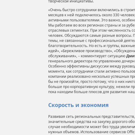
творческой инициативы.
«Очень быстро сотрудники включились в строит
месяцев к ней подключилось около 330 человек,
активными пользователями. Это важно, особенн
Мы работаем во всех регионах страны и за рубе
отраслевых сегментах. При этом численность с
человек. Обсуждаются самые разные вопросы. 
темы, не связанные с профессиональной деятел
благотворительность. Но есть и группы, важны
идей», «Бережливое производство», «Обсужден
обслуживания», – комментирует ситуацию
Дми
генерального директора по управлению дочер
Особенно эффективны дискуссии между руковод
момента, как сотрудники стали активно пользо
компании реализовано несколько успешных про
бы не произойти, просто потому, что о них никт
больше про корпоративную культуру, нежели пр
пока находим больше плюсов для развития на
Скорость и экономия
Развивая сеть региональных представительств,
значительные средства на закупку дорогого обо
случае необходимости может без труда увели
нужных объемов. Использование сервисов Office