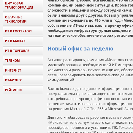
новых офисов требовались месяцы, что не с
ЦИФРОВАЯ
компании, ни рыночной ситуации. Кроме то
ТРАНСФОРМАЦИЯ
сложности в общении между сотрудниками: 
были знакомы друг с другом. Новый управл
ОБЛАЧНЫЕ
компании экономить до
10 млн в год. «Ме
i
ТЕХНОЛОГИИ
собственные ИТ-активы, взял в аренду офис
необходимые инфраструктурные мощности, 
ИТ В ГОССЕКТОРЕ
на техническое обеспечение своих регионал
ИТ В БАНКАХ
Новый офис за неделю
ИТ В ТОРГОВЛЕ
Активно расширяясь, компания «Мелстон» стол
ТЕЛЕКОМ
масштабирования необходимых ей ИТ-инструме
количество и размеры почтовых ящиков, обесп
ИНТЕРНЕТ
связи, резервировать пользовательские данны
коммуникаций.
ИТ-БИЗНЕС
Важно было создать единое информационное п
РЕЙТИНГИ
представительств, не зависящее от центрально
это требовало ресурсов, как финансовых, так и
решение начать использовать информационные
на решения Microsoft Office 365 и Microsoft Azur
Для того, чтобы создать рабочие места в новом
«Мелстона» теперь нужна всего одна неделя: п
провайдера, привезти и установить ПК. Только 
схеме «Мелстон» открыл 10 новых офисов в раз