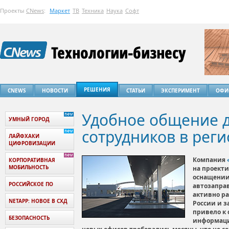
Проекты
CNews
:
Маркет
ТВ
Техника
Наука
Софт
РЕШЕНИЯ
CNEWS
НОВОСТИ
СТАТЬИ
ЭКСПЕРИМЕНТ
ОФИ
Удобное общение д
УМНЫЙ ГОРОД
сотрудников в рег
ЛАЙФХАКИ
ЦИФРОВИЗАЦИИ
Компания
КОРПОРАТИВНАЯ
МОБИЛЬНОСТЬ
на проекти
оснащении
РОССИЙСКОЕ ПО
автозаправ
активно ра
NETAPP: НОВОЕ В СХД
России и з
привело к 
БЕЗОПАСНОСТЬ
информаци