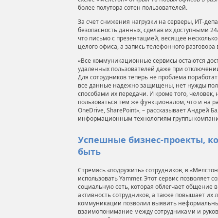
более полутора сотен пользователей.
За счет снижения нагрузки на серверы, ИТ-де
безопасность данных, сделав их доступными 24
что письмо с презентацией, весящее несколько 
целого офиса, а запись телефонного разговора 
«Все коммуникационные сервисы остаются дост
удаленных пользователей даже при отключении
Для сотрудников теперь не проблема поработат
все данные надежно защищены, нет нужды по
способами их передачи. И кроме того, человек,
пользоваться тем же функционалом, что и на рабо
OneDrive, SharePoint», – рассказывает Андрей Б
информационным технологиям группы компани
Успешные бизнес-проекты, ко
быть
Стремясь «подружить» сотрудников, в «Мелстоне
использовать Yammer. Этот сервис позволяет с
социальную сеть, которая облегчает общение 
активность сотрудников, а также повышает их 
коммуникации позволил выявить неформальны
взаимопонимание между сотрудниками и руков