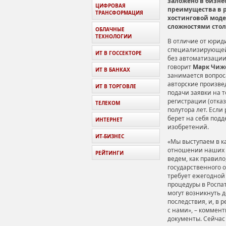
заложено в бизне
ЦИФРОВАЯ
преимущества в р
ТРАНСФОРМАЦИЯ
хостинговой моде
сложностями стол
ОБЛАЧНЫЕ
ТЕХНОЛОГИИ
В отличие от юрид
специализирующейс
ИТ В ГОССЕКТОРЕ
без автоматизации
говорит
Марк Чиж
ИТ В БАНКАХ
занимается вопрос
авторские произве
ИТ В ТОРГОВЛЕ
подачи заявки на 
регистрации (отка
ТЕЛЕКОМ
полутора лет. Есл
берет на себя под
ИНТЕРНЕТ
изобретений.
ИТ-БИЗНЕС
«Мы выступаем в к
отношении наших к
РЕЙТИНГИ
ведем, как правил
государственного о
требует ежегодной 
процедуры в Роспат
могут возникнуть 
последствия, и, в 
с нами», – коммен
документы. Сейчас 