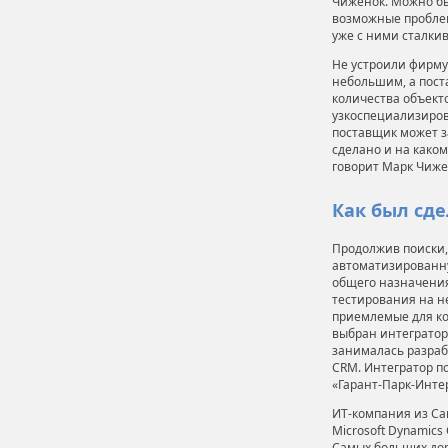
Чиженок. Можно бы
возможные проблем
уже с ними сталкив
Не устроили фирму
небольшим, а пос
количества объекто
узкоспециализиров
поставщик может з
сделано и на каком
говорит Марк Чиже
Как был сд
Продолжив поиски,
автоматизированн
общего назначения
тестирования на не
приемлемые для ко
выбран интегратор 
занималась разраб
CRM. Интегратор п
«Гарант-Парк-Интерн
ИТ-компания из Са
Microsoft Dynamic
Самых больших дор