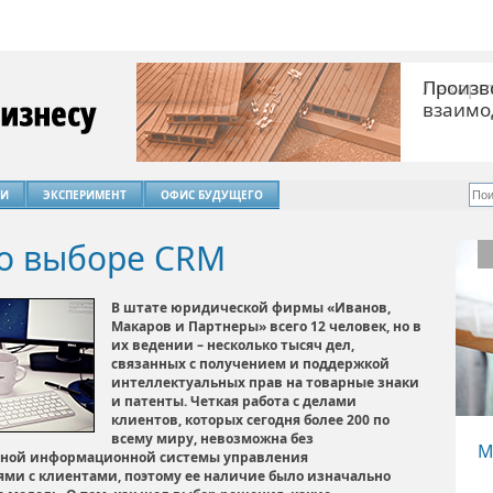
Лекарст
ЬИ
ЭКСПЕРИМЕНТ
ОФИС БУДУЩЕГО
 о выборе CRM
В штате юридической фирмы «Иванов,
Макаров и Партнеры» всего 12 человек, но в
их ведении – несколько тысяч дел,
связанных с получением и поддержкой
интеллектуальных прав на товарные знаки
и патенты. Четкая работа с делами
клиентов, которых сегодня более 200 по
всему миру, невозможна без
М
ной информационной системы управления
и с клиентами, поэтому ее наличие было изначально