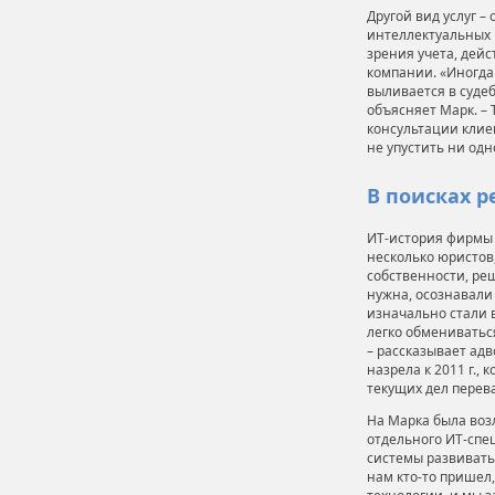
Другой вид услуг 
интеллектуальных 
зрения учета, дей
компании. «Иногда
выливается в судеб
объясняет Марк. –
консультации клие
не упустить ни одн
В поисках 
ИТ-история фирмы н
несколько юристов
собственности, ре
нужна, осознавали 
изначально стали в
легко обмениватьс
– рассказывает ад
назрела к 2011 г.,
текущих дел перев
На Марка была воз
отдельного ИТ-спе
системы развиватьс
нам кто-то пришел