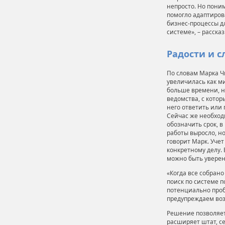
непросто. Но пони
помогло адаптиров
бизнес-процессы дл
системе», – расска
Радости и 
По словам Марка Ч
увеличилась как м
больше времени, н
ведомства, с котор
него ответить или 
Сейчас же необход
обозначить срок, 
работы выросло, но
говорит Марк. Уче
конкретному делу. 
можно быть уверен
«Когда все собран
поиск по системе 
потенциально проб
предупреждаем воз
Решение позволяет
расширяет штат, се