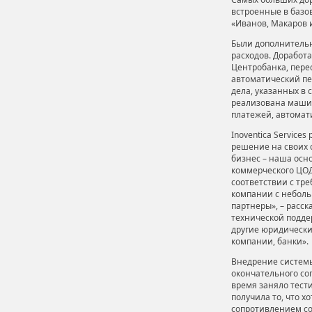
встроенные в базов
«Иванов, Макаров 
Были дополнительн
расходов. Доработ
Центробанка, пере
автоматический пер
дела, указанных в 
реализована маши
платежей, автомат
Inoventica Service
решение на своих 
бизнес – наша осн
коммерческого ЦОД
соответствии с тр
компании с неболь
партнеры», – расс
технической поддер
другие юридически
компании, банки».
Внедрение системы
окончательного сог
время заняло тест
получила то, что х
сопротивлением со