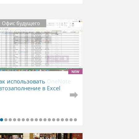
Офис будущего
NEW
ак использовать OneNote