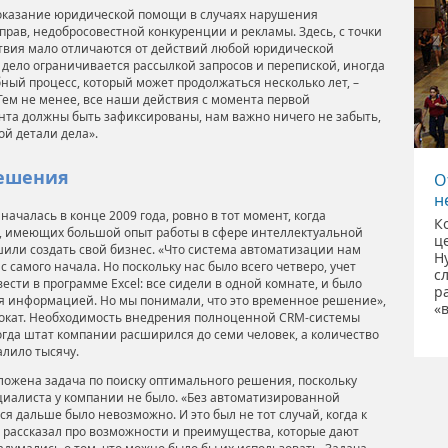
– оказание юридической помощи в случаях нарушения
прав, недобросовестной конкуренции и рекламы. Здесь, с точки
ствия мало отличаются от действий любой юридической
 дело ограничивается рассылкой запросов и перепиской, иногда
ный процесс, который может продолжаться несколько лет, –
 Тем не менее, все наши действия с момента первой
нта должны быть зафиксированы, нам важно ничего не забыть,
ой детали дела».
решения
O
н
ачалась в конце 2009 года, ровно в тот момент, когда
К
, имеющих большой опыт работы в сфере интеллектуальной
ц
шили создать свой бизнес. «Что система автоматизации нам
Н
с самого начала. Но поскольку нас было всего четверо, учет
с
ести в программе Excel: все сидели в одной комнате, и было
р
я информацией. Но мы понимали, что это временное решение»,
«в
вокат. Необходимость внедрения полноценной CRM-системы
 когда штат компании расширился до семи человек, а количество
алило тысячу.
ложена задача по поиску оптимального решения, поскольку
циалиста у компании не было. «Без автоматизированной
я дальше было невозможно. И это был не тот случай, когда к
, рассказал про возможности и преимущества, которые дают