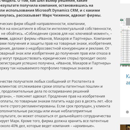
с-модель. О том, как шел выбор решения, какие
езультате получила компания, остановившись на
ли использования Microsoft Dynamics CRM, и с какими
кнулась, рассказывает Марк Чиженок, адвокат фирмы.
ических фирм общей направленности, компании,
я на консалтинге в области интеллектуальной собственности,
 не обойтись. «Соблюдение сроков для нас ключевой момент», –
енок
, адвокат фирмы «Иванов, Макаров и Партнеры». Компания
ами получения и защиты прав на товарные знаки, изобретения,
дения, делами о недобросовестной конкуренции и рекламе. От
товарный знак или изобретение до получения прав или отказа в
зу могут предшествовать юридические споры) проходит около
и регистрация успешно получена, «Иванов, Макаров и Партнеры»
держку так называемого портфолио товарных знаков и
К
ачестве получателя любых сообщений от Роспатента в
лиентов: отслеживаем сроки оплаты патентных пошлин и
о, продолжительные дела по оспариванию решений
ргана», – поясняет адвокат. Продление прав на изобретения
оплаты, по товарным знакам платить надо раз в десять лет. «Все
енте строго регламентированы. Если срок пропущен, у клиента
дополнительные расходы или иные неблагоприятные
результате, он может отказаться от дальнейшего сотрудничества
тирует Марк. Кроме того, фирма должна хранить все патентные
около 40% дел, которые ведет компания – «архивные».