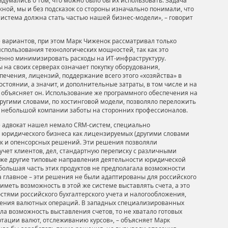
адумались о том, что можно было бы их использовать. Задача
ной, мы и без подсказок со стороны изначально понимали, что
стема должна стать частью нашей бизнес-модели», – говорит
 вариантов, при этом Марк Чиженок рассматривал только
спользования технологических мощностей, так как это
енно минимизировать расходы на ИТ-инфраструктуру.
 на своих серверах означает покупку оборудования,
печения, лицензий, поддержание всего этого «хозяйства» в
стоянии, а значит, и дополнительные затраты, в том числе и на
– объясняет он. Использование же программного обеспечения на
другими словами, по хостинговой модели, позволяло переложить
 небольшой компании заботы на сторонних профессионалов.
 адвокат нашел немало CRM-систем, специально
 юридического бизнеса как лицензируемых (другими словами
ак и опенсорсных решений. Эти решения позволяли
учет клиентов, дел, стандартную переписку с различными
кже другие типовые направления деятельности юридической
большая часть этих продуктов не предполагала возможности
 а главное – эти решения не были адаптированы для российского
иметь возможность в этой же системе выставлять счета, а это
стями российского бухгалтерского учета и налогообложения,
дения валютных операций. В западных специализированных
ла возможность выставления счетов, то не хватало готовых
тации валют, отслеживанию курсов», – объясняет Марк