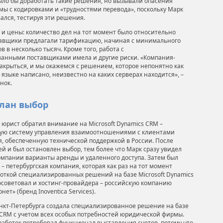
ло бы доработать такие решения, но вызывали опасения
ы с кодировками и «трудностями перевода», поскольку Марк
ался, тестируя эти решения.
 и цены: количество дел на тот момент было относительно
тавщики предлагали тарификацию, начиная с минимального
в в несколько тысяч. Кроме того, работа с
анными поставщиками имела и другие риски. «Компания-
акрыться, и мы окажемся с решением, которое непонятно как
 языке написано, неизвестно на каких серверах находится», –
нок.
елан выбор
 юрист обратил внимание на Microsoft Dynamiсs CRM –
ую систему управления взаимоотношениями с клиентами
, обеспеченную технической поддержкой в России. После
й и был остановлен выбор, тем более что Марк сразу увидел
мпании варианты аренды и удаленного доступа. Затем был
– петербургская компания, которая как раз на тот момент
откой специализированных решений на базе Microsoft Dynamics
осоветовал и хостинг-провайдера – российскую компанию
ет» (бренд Inoventica Services).
нкт-Петербурга создала специализированное решение на базе
s CRM с учетом всех особых потребностей юридической фирмы.
аботок потребовал функционал выставления счетов, потому что