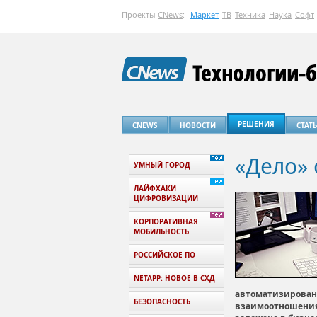
Проекты
CNews
:
Маркет
ТВ
Техника
Наука
Софт
РЕШЕНИЯ
CNEWS
НОВОСТИ
СТАТ
«Дело»
УМНЫЙ ГОРОД
ЛАЙФХАКИ
ЦИФРОВИЗАЦИИ
КОРПОРАТИВНАЯ
МОБИЛЬНОСТЬ
РОССИЙСКОЕ ПО
NETAPP: НОВОЕ В СХД
автоматизирован
БЕЗОПАСНОСТЬ
взаимоотношениям