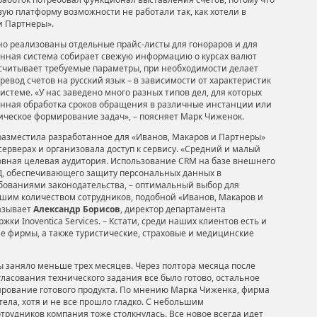
ую платформу возможности не работали так, как хотели в
и Партнеры».
о реализованы отдельные прайс-листы для гонораров и для
анная система собирает свежую информацию о курсах валют
считывает требуемые параметры, при необходимости делает
евод счетов на русский язык – в зависимости от характеристик
системе. «У нас заведено много разных типов дел, для которых
нная обработка сроков обращения в различные инстанции или
ическое формирование задач», – поясняет Марк Чиженок.
s разместила разработанное для «Иванов, Макаров и Партнеры»
серверах и организовала доступ к сервису. «Средний и малый
овная целевая аудитория. Использование CRM на базе внешнего
, обеспечивающего защиту персональных данных в
ебованиями законодательства, – оптимальный выбор для
шим количеством сотрудников, подобной «Иванов, Макаров и
казывает
Александр Борисов
, директор департамента
жки Inoventica Services. – Кстати, среди наших клиентов есть и
е фирмы, а также туристические, страховые и медицинские
 заняло меньше трех месяцев. Через полтора месяца после
ласования технического задания все было готово, остальное
ирование готового продукта. По мнению Марка Чиженка, фирма
отела, хотя и не все прошло гладко. С небольшим
трудников компания тоже столкнулась. Все новое всегда идет