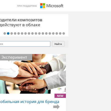
во от болезни роста
Эксперимент
NEW
обильная история для бренда