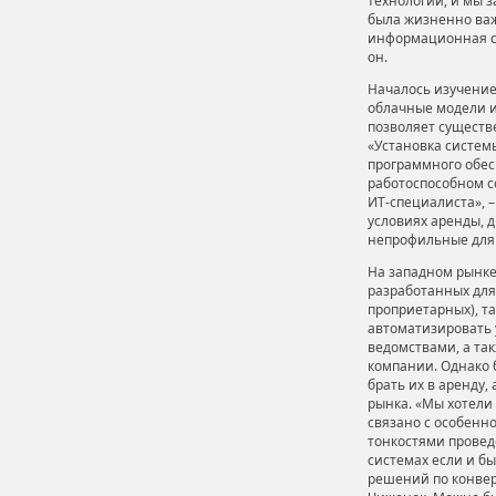
технологии, и мы з
была жизненно важ
информационная си
он.
Началось изучение
облачные модели и
позволяет существ
«Установка системы
программного обес
работоспособном со
ИТ-специалиста», 
условиях аренды, 
непрофильные для
На западном рынке
разработанных для
проприетарных), т
автоматизировать 
ведомствами, а та
компании. Однако 
брать их в аренду,
рынка. «Мы хотели 
связано с особенно
тонкостями прове
системах если и бы
решений по конвер