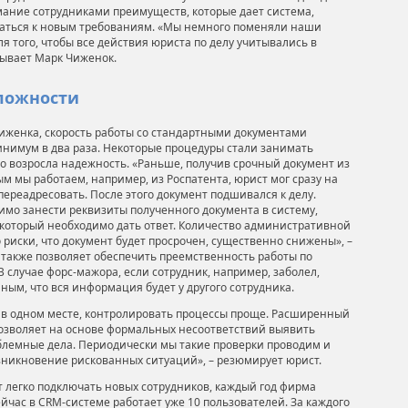
мание сотрудниками преимуществ, которые дает система,
аться к новым требованиям. «Мы немного поменяли наши
я того, чтобы все действия юриста по делу учитывались в
зывает Марк Чиженок.
сложности
иженка, скорость работы со стандартными документами
инимум в два раза. Некоторые процедуры стали занимать
о возросла надежность. «Раньше, получив срочный документ из
ым мы работаем, например, из Роспатента, юрист мог сразу на
переадресовать. После этого документ подшивался к делу.
имо занести реквизиты полученного документа в систему,
в который необходимо дать ответ. Количество административной
 риски, что документ будет просрочен, существенно снижены», –
т также позволяет обеспечить преемственность работы по
В случае форс-мажора, если сотрудник, например, заболел,
ным, что вся информация будет у другого сотрудника.
о в одном месте, контролировать процессы проще. Расширенный
позволяет на основе формальных несоответствий выявить
лемные дела. Периодически мы такие проверки проводим и
никновение рискованных ситуаций», – резюмирует юрист.
 легко подключать новых сотрудников, каждый год фирма
йчас в СRM-системе работает уже 10 пользователей. За каждого